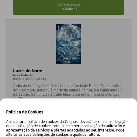
ADICIONAR AO
CARRINHO
Luzes do Norte
Nora Roberts
ISBN: 9789897101656
A vila de Lunacy é a última chance para Nate Burke. Como polícia
em Baltimore, assistiu à morte do colega na rua, e a culpa ainda o
persegue. Sem mais nenhum lugar para onde ir, aceita a função
de Che...
9.00 €
Política de Cookies
8.10 €
Ao aceitar a política de cookies da Cognos, deverá ter em consideração
que a utilização de cookies possibilita a personalização da utilização e
MAIS INFO
apresentação de serviços e ofertas adaptadas ao seu interesse. Pode
alterar as suas definições de cookies a qualquer altura.