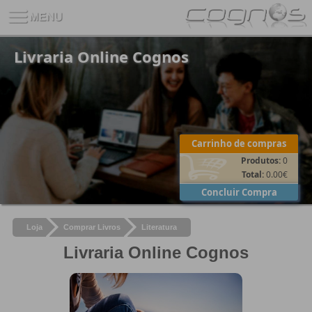
Livraria Online Cognos
Carrinho de compras
Produtos:
0
Total:
0.00
€
Concluir Compra
Loja
Comprar Livros
Literatura
Livraria Online Cognos