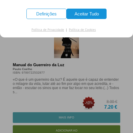
ADICIONAR AO
CARRINHO
Definições
Aceitar Tudo
Política de Privacidade
|
Política de Cookies
Manual do Guerreiro da Luz
Paulo Coelho
ISBN: 9789722532877
«O que é um guerreiro da luz? É aquele que é capaz de entender
o milagre da vida, lutar até ao fim por algo em que acredita, e -
então - escutar os sinos que o mar faz tocar no seu leito.(...) Todos
s...
8.00 €
7.20 €
MAIS INFO
ADICIONAR AO