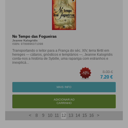
No Tempo das Fogueiras
Jeanne Kalogridis
ISBN: 9789896371098
Transportando o leitor para a França do séc. XIV, terra fértil em
hereges — cátaros, gnósticos e templários —, Jeanne Kalogridis
conta-nos a história de Sybille, uma rapariga com estranhos e
inexplicá...
8.00 €
7.20 €
MAIS INFO
ADICIONAR AO
CARRINHO
<
8
9
10
11
12
13
14
15
16
>