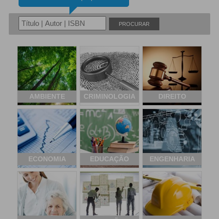
PROCURAR
AMBIENTE
CRIMINOLOGIA
DIREITO
ECONOMIA
EDUCAÇÃO
ENGENHARIA