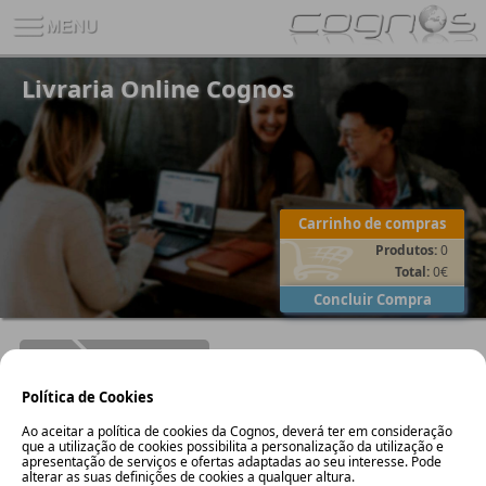
Livraria Online Cognos
Carrinho de compras
Produtos:
0
Total:
0
€
Concluir Compra
Loja
Comprar Livros
Livraria Online Cognos
Política de Cookies
Ao aceitar a política de cookies da Cognos, deverá ter em consideração
que a utilização de cookies possibilita a personalização da utilização e
apresentação de serviços e ofertas adaptadas ao seu interesse. Pode
alterar as suas definições de cookies a qualquer altura.