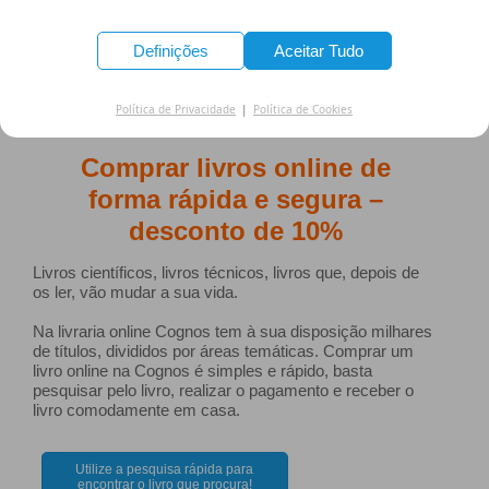
Definições
Aceitar Tudo
Política de Privacidade
|
Política de Cookies
Comprar livros online de
forma rápida e segura –
desconto de 10%
Livros científicos, livros técnicos, livros que, depois de
os ler, vão mudar a sua vida.
Na livraria online Cognos tem à sua disposição milhares
de títulos, divididos por áreas temáticas. Comprar um
livro online na Cognos é simples e rápido, basta
pesquisar pelo livro, realizar o pagamento e receber o
livro comodamente em casa.
Utilize a pesquisa rápida para
encontrar o livro que procura!