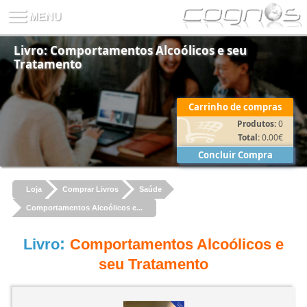
Livro: Comportamentos Alcoólicos e seu
Tratamento
Carrinho de compras
Produtos:
0
Total:
0.00
€
Concluir Compra
Loja
Comprar Livros
Saúde
Comportamentos Alcoólicos e...
:
Livro
Comportamentos Alcoólicos e
seu Tratamento