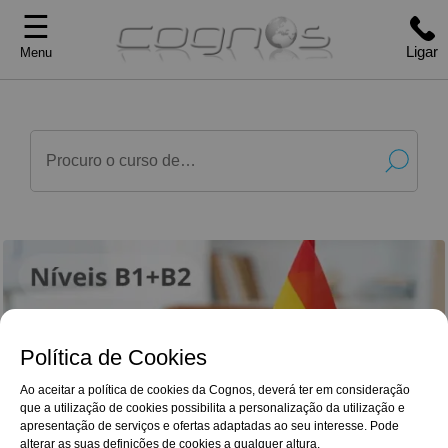
☰
Ligar
Menu
Política de Cookies
Ao aceitar a política de cookies da Cognos, deverá ter em consideração
que a utilização de cookies possibilita a personalização da utilização e
G
o
o
g
l
e
Reviews
apresentação de serviços e ofertas adaptadas ao seu interesse. Pode
agradeço toda a disponibilidade, o curso foi ao
4,9/5
encontro das minhas necessidades e em breve
alterar as suas definições de cookies a qualquer altura.