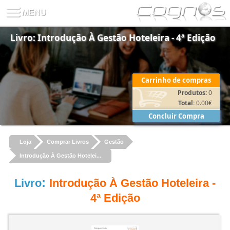
Livro: Introdução À Gestão Hoteleira - 4ª Edição
Carrinho de compras
Produtos:
0
Total:
0.00
€
Concluir Compra
Loja
Comprar Livros
Gestão
Introdução À Gestão Hotelei...
:
Livro
Introdução À Gestão Hoteleira -
4ª Edição