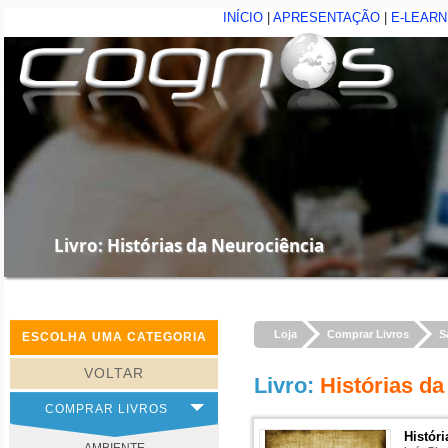
INÍCIO
|
APRESENTAÇÃO
|
E-LEARN
Livro: Histórias da Neurociência
Loja
Comprar Livros
S
ESCOLHA UMA CATEGORIA
VOLTAR
Livro
:
Histórias da
COMPRAR LIVROS
Histór