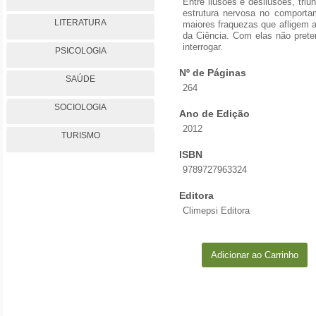
Entre ilusões e desilusões, tri
estrutura nervosa no comport
LITERATURA
maiores fraquezas que afligem 
da Ciência. Com elas não prete
interrogar.
PSICOLOGIA
Nº de Páginas
SAÚDE
264
SOCIOLOGIA
Ano de Edição
2012
TURISMO
ISBN
9789727963324
Editora
Climepsi Editora
Adicionar ao Carrinho