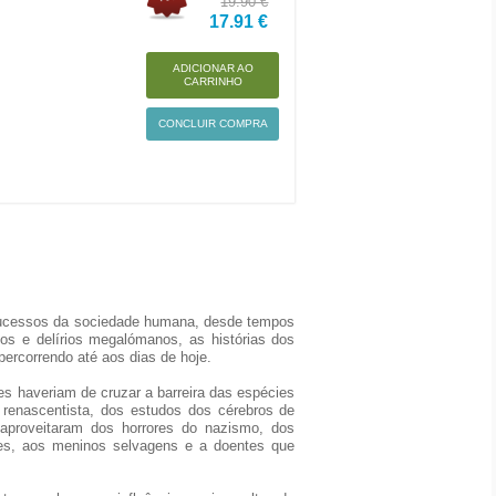
19.90 €
17.91 €
ADICIONAR AO
CARRINHO
CONCLUIR COMPRA
insucessos da sociedade humana, desde tempos
ados e delírios megalómanos, as histórias dos
ercorrendo até aos dias de hoje.
es haveriam de cruzar a barreira das espécies
 renascentista, dos estudos dos cérebros de
aproveitaram dos horrores do nazismo, dos
es, aos meninos selvagens e a doentes que