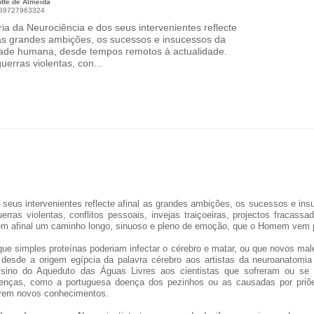
otte de Almeida
789727963324
ria da Neurociência e dos seus intervenientes reflecte
 as grandes ambições, os sucessos e insucessos da
ade humana, desde tempos remotos à actualidade.
uerras violentas, con...
os seus intervenientes reflecte afinal as grandes ambições, os sucessos e 
erras violentas, conflitos pessoais, invejas traiçoeiras, projectos fracass
zem afinal um caminho longo, sinuoso e pleno de emoção, que o Homem vem p
ue simples proteínas poderiam infectar o cérebro e matar, ou que novos mal
desde a origem egípcia da palavra cérebro aos artistas da neuroanatomia
ssino do Aqueduto das Águas Livres aos cientistas que sofreram ou se 
oenças, como a portuguesa doença dos pezinhos ou as causadas por priõ
zerem novos conhecimentos.