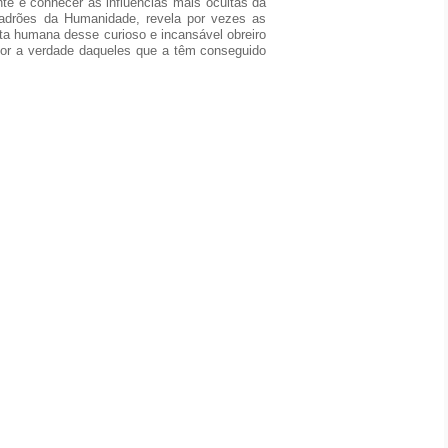
nte e conhecer as influências mais ocultas da
adrões da Humanidade, revela por vezes as
ta humana desse curioso e incansável obreiro
itor a verdade daqueles que a têm conseguido