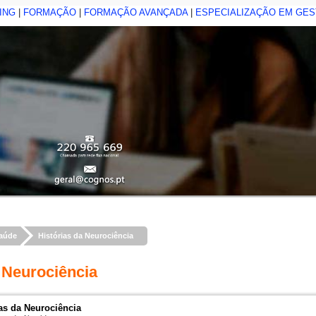
ING
|
FORMAÇÃO
|
FORMAÇÃO AVANÇADA
|
ESPECIALIZAÇÃO EM GE
aúde
Histórias da Neurociência
 Neurociência
ias da Neurociência