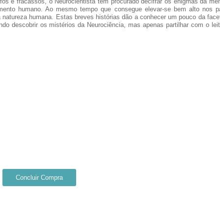
unfos e fracassos, o Neurocientista tem procurado decifrar os enigmas da me
amento humano. Ao mesmo tempo que consegue elevar-se bem alto nos p
a natureza humana. Estas breves histórias dão a conhecer um pouco da face
ndo descobrir os mistérios da Neurociência, mas apenas partilhar com o le
Concluir Compra