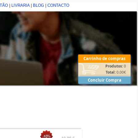
STÃO
|
LIVRARIA
|
BLOG
|
CONTACTO
Carrinho de compras
Produtos:
0
Total:
0.00
€
Concluir Compra