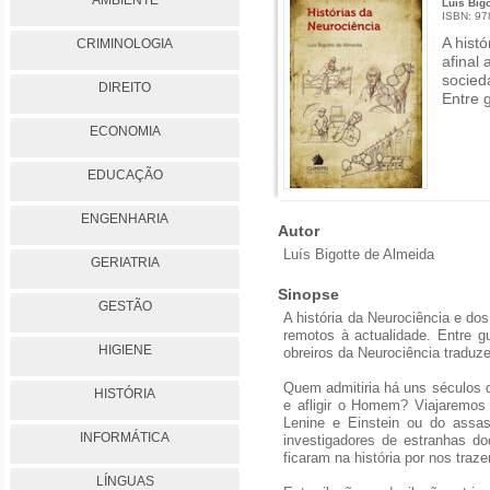
AMBIENTE
Luís Big
ISBN: 9
A histó
CRIMINOLOGIA
afinal
socied
DIREITO
Entre g
ECONOMIA
EDUCAÇÃO
ENGENHARIA
Autor
Luís Bigotte de Almeida
GERIATRIA
Sinopse
GESTÃO
A história da Neurociência e d
remotos à actualidade. Entre gu
HIGIENE
obreiros da Neurociência tradu
Quem admitiria há uns séculos q
HISTÓRIA
e afligir o Homem? Viajaremos 
Lenine e Einstein ou do assa
INFORMÁTICA
investigadores de estranhas d
ficaram na história por nos tra
LÍNGUAS