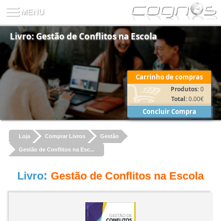
Livro: Gestão de Conflitos na Escola
Carrinho de compras
Produtos:
0
Total:
0.00
€
Concluir Compra
Loja
Comprar Livros
Gestão
Gestão de Conflitos na Esc...
:
Livro
Gestão de Conflitos na Escola