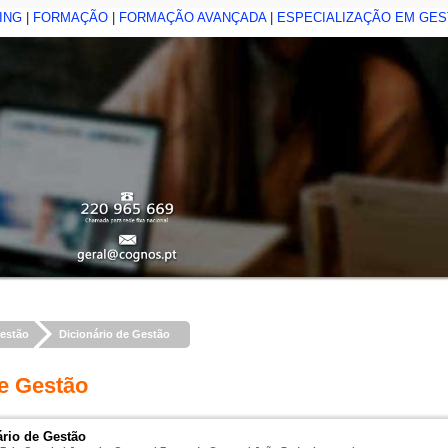
ING
|
FORMAÇÃO
|
FORMAÇÃO AVANÇADA
|
ESPECIALIZAÇÃO EM GE
estão
Dicionário de Gestão
de Gestão
ário de Gestão