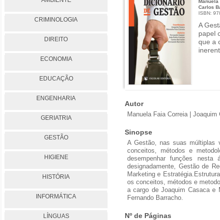
AMBIENTE
Manuela 
Carlos B
ISBN: 9
CRIMINOLOGIA
A Gest
papel 
DIREITO
que a 
inerent
ECONOMIA
EDUCAÇÃO
ENGENHARIA
Autor
Manuela Faia Correia | Joaquim
GERIATRIA
Sinopse
GESTÃO
A Gestão, nas suas múltiplas 
conceitos, métodos e metodol
HIGIENE
desempenhar funções nesta ár
designadamente, Gestão de Rec
Marketing e Estratégia.Estrutura
HISTÓRIA
os conceitos, métodos e metodo
a cargo de Joaquim Casaca e M
INFORMÁTICA
Fernando Barracho.
Nº de Páginas
LÍNGUAS