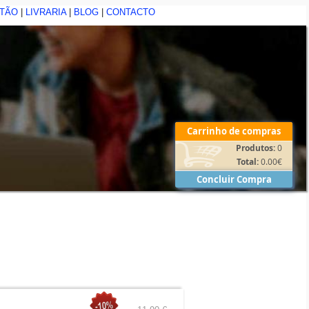
STÃO
|
LIVRARIA
|
BLOG
|
CONTACTO
Carrinho de compras
Produtos:
0
Total:
0.00
€
Concluir Compra