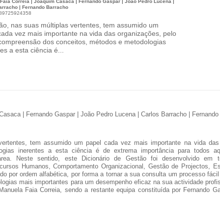
Faia Correia | Joaquim Casaca | Fernando Gaspar | João Pedro Lucena |
arracho | Fernando Barracho
789725924358
ão, nas suas múltiplas vertentes, tem assumido um
cada vez mais importante na vida das organizações, pelo
compreensão dos conceitos, métodos e metodologias
es a esta ciência é...
 Casaca | Fernando Gaspar | João Pedro Lucena | Carlos Barracho | Fernando
vertentes, tem assumido um papel cada vez mais importante na vida das
ogias inerentes a esta ciência é de extrema importância para todos
ea. Neste sentido, este Dicionário de Gestão foi desenvolvido em t
ursos Humanos, Comportamento Organizacional, Gestão de Projectos, Est
do por ordem alfabética, por forma a tornar a sua consulta um processo fácil e
logias mais importantes para um desempenho eficaz na sua actividade profis
anuela Faia Correia, sendo a restante equipa constituída por Fernando G