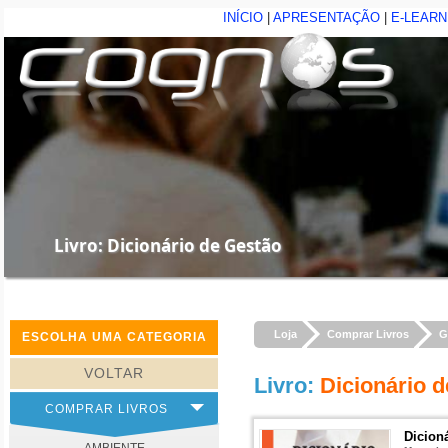
INÍCIO
|
APRESENTAÇÃO
|
E-LEARN
Livro: Dicionário de Gestão
Loja
Comprar Livros
G
ESCOLHA UMA CATEGORIA
VOLTAR
Livro
:
Dicionário 
COMPRAR LIVROS
Dicion