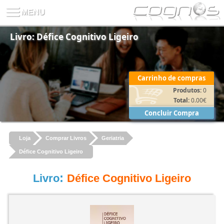
Livro: Défice Cognitivo Ligeiro
Carrinho de compras
Produtos:
0
Total:
0.00
€
Concluir Compra
Loja
Comprar Livros
Geriatria
Défice Cognitivo Ligeiro
:
Livro
Défice Cognitivo Ligeiro