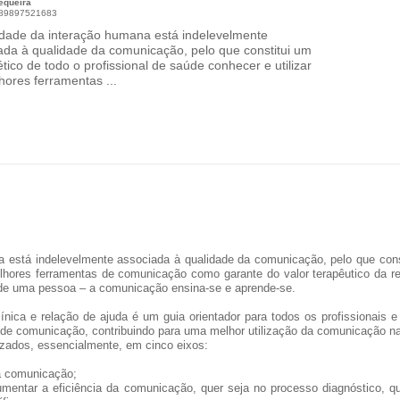
equeira
789897521683
idade da interação humana está indelevelmente
ada à qualidade da comunicação, pelo que constitui um
tico de todo o profissional de saúde conhecer e utilizar
hores ferramentas ...
 está indelevelmente associada à qualidade da comunicação, pelo que consti
elhores ferramentas de comunicação como garante do valor terapêutico da
a de uma pessoa – a comunicação ensina-se e aprende-se.
línica e relação de ajuda é um guia orientador para todos os profissionais
de comunicação, contribuindo para uma melhor utilização da comunicação 
zados, essencialmente, em cinco eixos:
a comunicação;
umentar a eficiência da comunicação, quer seja no processo diagnóstico, qu