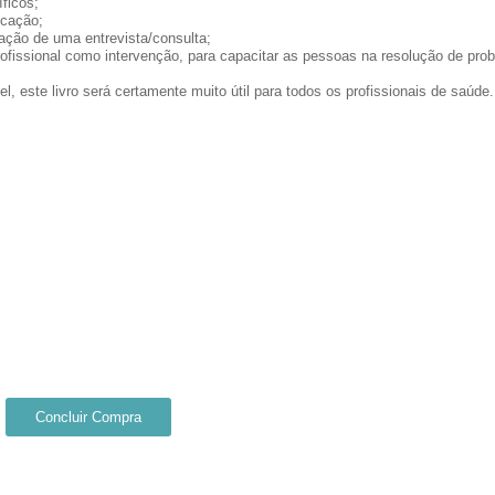
íficos;
icação;
zação de uma entrevista/consulta;
profissional como intervenção, para capacitar as pessoas na resolução de pr
el, este livro será certamente muito útil para todos os profissionais de saúde.
Concluir Compra