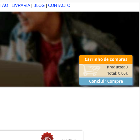
STÃO
|
LIVRARIA
|
BLOG
|
CONTACTO
Carrinho de compras
Produtos:
0
Total:
0.00
€
Concluir Compra