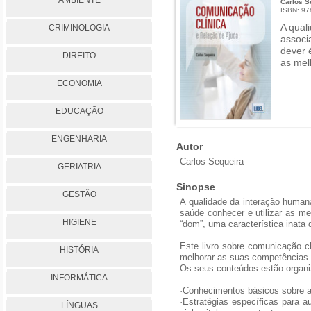
AMBIENTE
Carlos S
ISBN: 9
A qual
CRIMINOLOGIA
associ
dever é
DIREITO
as mel
ECONOMIA
EDUCAÇÃO
ENGENHARIA
Autor
Carlos Sequeira
GERIATRIA
Sinopse
GESTÃO
A qualidade da interação humana
saúde conhecer e utilizar as m
HIGIENE
“dom”, uma característica inat
Este livro sobre comunicação c
HISTÓRIA
melhorar as suas competências 
Os seus conteúdos estão organi
INFORMÁTICA
·Conhecimentos básicos sobre 
·Estratégias específicas para a
LÍNGUAS