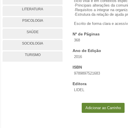
ciclo vital e em contextos espec
·Principais alterações da comun
LITERATURA
·Requisitos a integrar na organi
·Estrutura da relação de ajuda 
PSICOLOGIA
Escrito de forma clara e acessív
SAÚDE
Nº de Páginas
368
SOCIOLOGIA
Ano de Edição
TURISMO
2016
ISBN
9789897521683
Editora
LIDEL
Adicionar ao Carrinho