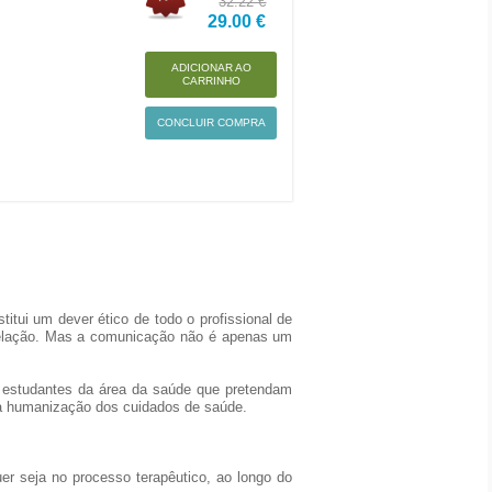
32.22 €
29.00 €
ADICIONAR AO
CARRINHO
CONCLUIR COMPRA
tui um dever ético de todo o profissional de
 relação. Mas a comunicação não é apenas um
 e estudantes da área da saúde que pretendam
na humanização dos cuidados de saúde.
er seja no processo terapêutico, ao longo do