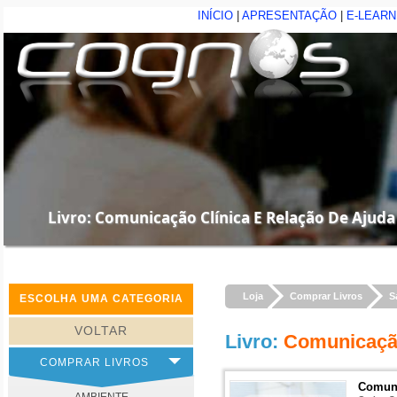
INÍCIO
|
APRESENTAÇÃO
|
E-LEARN
Livro: Comunicação Clínica E Relação De Ajuda
Loja
Comprar Livros
S
ESCOLHA UMA CATEGORIA
VOLTAR
Livro
:
Comunicação
COMPRAR LIVROS
Comuni