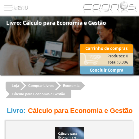
Livro: Cálculo para Economia e Gestão
Carrinho de compras
Produtos:
0
Total:
0.00
€
Concluir Compra
Loja
Comprar Livros
Economia
Cálculo para Economia e Gestão
:
Livro
Cálculo para Economia e Gestão