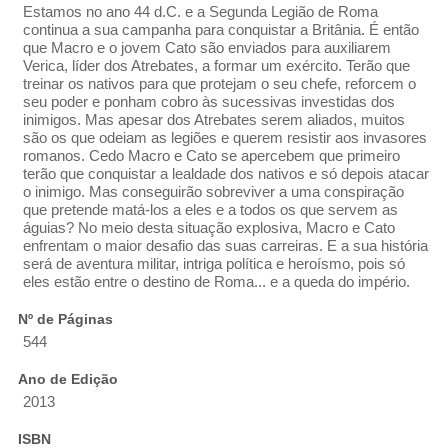
Estamos no ano 44 d.C. e a Segunda Legião de Roma
continua a sua campanha para conquistar a Britânia. É então
que Macro e o jovem Cato são enviados para auxiliarem
Verica, líder dos Atrebates, a formar um exército. Terão que
treinar os nativos para que protejam o seu chefe, reforcem o
seu poder e ponham cobro às sucessivas investidas dos
inimigos. Mas apesar dos Atrebates serem aliados, muitos
são os que odeiam as legiões e querem resistir aos invasores
romanos. Cedo Macro e Cato se apercebem que primeiro
terão que conquistar a lealdade dos nativos e só depois atacar
o inimigo. Mas conseguirão sobreviver a uma conspiração
que pretende matá-los a eles e a todos os que servem as
águias? No meio desta situação explosiva, Macro e Cato
enfrentam o maior desafio das suas carreiras. E a sua história
será de aventura militar, intriga política e heroísmo, pois só
eles estão entre o destino de Roma... e a queda do império.
Nº de Páginas
544
Ano de Edição
2013
ISBN