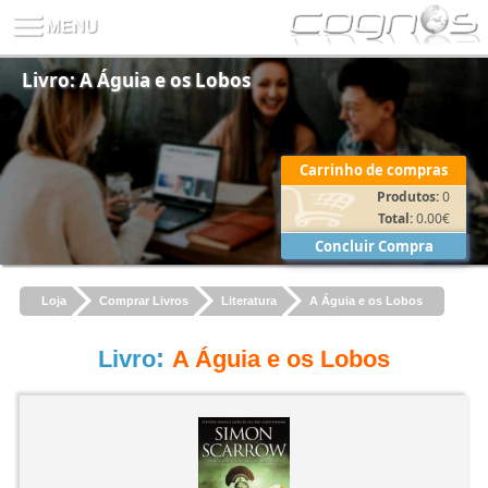
Livro: A Águia e os Lobos
Carrinho de compras
Produtos:
0
Total:
0.00
€
Concluir Compra
Loja
Comprar Livros
Literatura
A Águia e os Lobos
:
Livro
A Águia e os Lobos