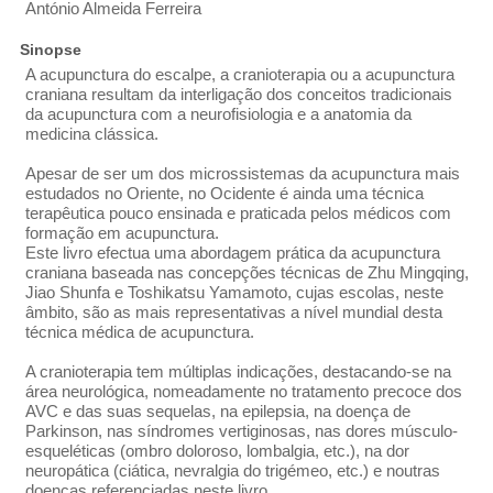
António Almeida Ferreira
Sinopse
A acupunctura do escalpe, a cranioterapia ou a acupunctura
craniana resultam da interligação dos conceitos tradicionais
da acupunctura com a neurofisiologia e a anatomia da
medicina clássica.
Apesar de ser um dos microssistemas da acupunctura mais
estudados no Oriente, no Ocidente é ainda uma técnica
terapêutica pouco ensinada e praticada pelos médicos com
formação em acupunctura.
Este livro efectua uma abordagem prática da acupunctura
craniana baseada nas concepções técnicas de Zhu Mingqing,
Jiao Shunfa e Toshikatsu Yamamoto, cujas escolas, neste
âmbito, são as mais representativas a nível mundial desta
técnica médica de acupunctura.
A cranioterapia tem múltiplas indicações, destacando-se na
área neurológica, nomeadamente no tratamento precoce dos
AVC e das suas sequelas, na epilepsia, na doença de
Parkinson, nas síndromes vertiginosas, nas dores músculo-
esqueléticas (ombro doloroso, lombalgia, etc.), na dor
neuropática (ciática, nevralgia do trigémeo, etc.) e noutras
doenças referenciadas neste livro.