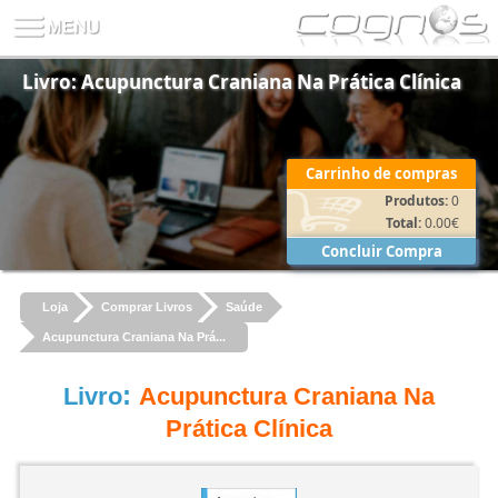
Livro: Acupunctura Craniana Na Prática Clínica
Carrinho de compras
Produtos:
0
Total:
0.00
€
Concluir Compra
Loja
Comprar Livros
Saúde
Acupunctura Craniana Na Prá...
:
Livro
Acupunctura Craniana Na
Prática Clínica