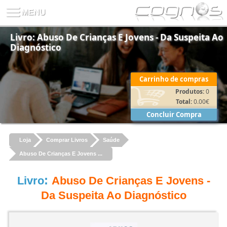
Livro: Abuso De Crianças E Jovens - Da Suspeita Ao
Diagnóstico
Carrinho de compras
Produtos:
0
Total:
0.00
€
Concluir Compra
Loja
Comprar Livros
Saúde
Abuso De Crianças E Jovens ...
:
Livro
Abuso De Crianças E Jovens -
Da Suspeita Ao Diagnóstico