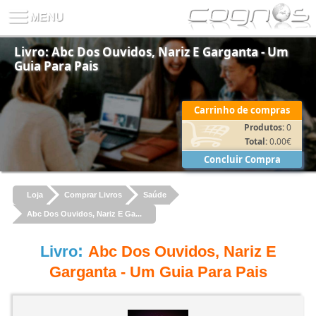
Livro: Abc Dos Ouvidos, Nariz E Garganta - Um
Guia Para Pais
Carrinho de compras
Produtos:
0
Total:
0.00
€
Concluir Compra
Loja
Comprar Livros
Saúde
Abc Dos Ouvidos, Nariz E Ga...
:
Livro
Abc Dos Ouvidos, Nariz E
Garganta - Um Guia Para Pais