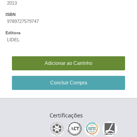
2013
ISBN
9789727579747
Editora
LIDEL
Adicionar ao Carrinho
Concluir Compra
Certificações