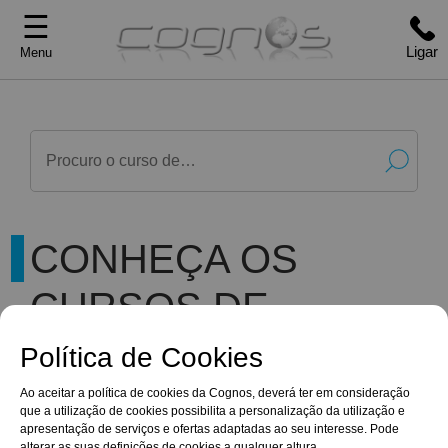
☰
Ligar
Menu
CONHEÇA OS
CURSOS DE
FORMAÇÃO
Política de Cookies
CERTIFICADA
Ao aceitar a política de cookies da Cognos, deverá ter em consideração
que a utilização de cookies possibilita a personalização da utilização e
apresentação de serviços e ofertas adaptadas ao seu interesse. Pode
alterar as suas definições de cookies a qualquer altura.