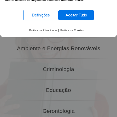
COGNOS
Definições
Aceitar Tudo
Administração, Organização e Gestão
Política de Privacidade
|
Política de Cookies
Ambiente e Energias Renováveis
Criminologia
Educação
Gerontologia