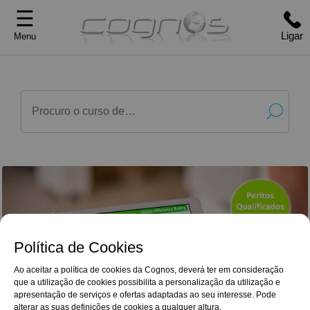
☰
Ligar
Menu
Política de Cookies
Ao aceitar a política de cookies da Cognos, deverá ter em consideração
que a utilização de cookies possibilita a personalização da utilização e
G
o
o
g
l
e
Reviews
apresentação de serviços e ofertas adaptadas ao seu interesse. Pode
Para além do enriquecimento e aprofundamento
4,9/5
alterar as suas definições de cookies a qualquer altura.