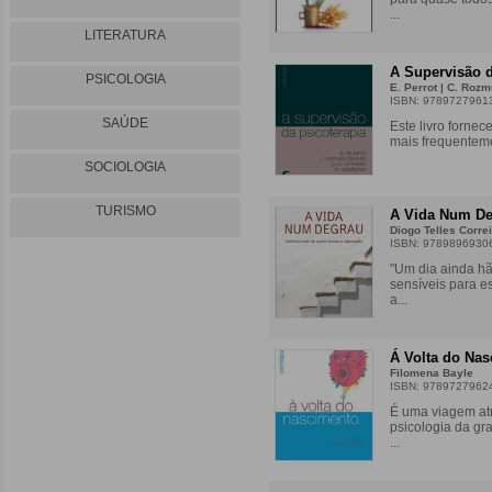
...
LITERATURA
A Supervisão d
PSICOLOGIA
E. Perrot | C. Rozm
ISBN: 9789727961
SAÚDE
Este livro fornec
mais frequenteme
SOCIOLOGIA
TURISMO
A Vida Num De
Diogo Telles Corre
ISBN: 9789896930
"Um dia ainda h
sensíveis para e
a...
Á Volta do Na
Filomena Bayle
ISBN: 9789727962
É uma viagem atr
psicologia da gr
...