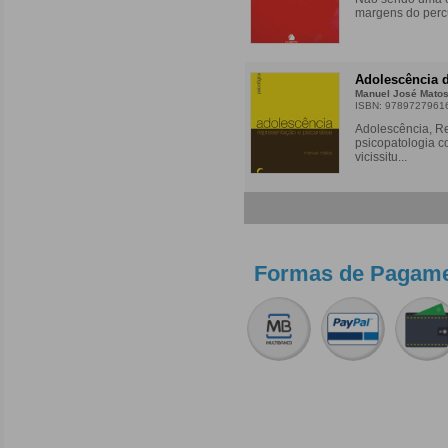
margens do percu
Adolescência 
Manuel José Mato
ISBN: 9789727961
Adolescência, Re
psicopatologia 
vicissitu...
Formas de Pagame