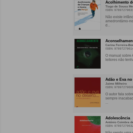
Acolhimento d
Tiago de Sousa Me
ISBN: 9789727963
Não existe infânc
amedrontámo-nos,
d...
Aconselhamen
Carina Ferreira-Bo
ISBN: 9789727961
O manual sobre A
leitores não ten
Adão e Eva no
Jaime Milheiro
ISBN: 9789727960
O autor fala sobr
sempre inacabada
...
Adolescência
António Coimbra d
ISBN: 9789727963
Não sendo uma ob