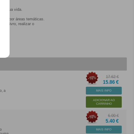
ar a sua vida.
didos por áreas temáticas.
lo livro, realizar o
17.62 €
15.86 €
o, a
MAIS INFO
ADICIONAR AO
CARRINHO
6.00 €
5.40 €
io
MAIS INFO
nhuma