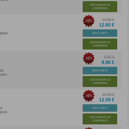
ADICIONAR AO
CARRINHO
14.00 €
12.60 €
apias
MAIS INFO
.
ADICIONAR AO
CARRINHO
9.95 €
8.96 €
ado
MAIS INFO
utro,
ADICIONAR AO
CARRINHO
13.99 €
12.59 €
na
MAIS INFO
gicos
ADICIONAR AO
CARRINHO