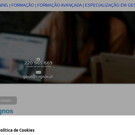
NING
|
FORMAÇÃO
|
FORMAÇÃO AVANÇADA
|
ESPECIALIZAÇÃO EM GE
cologia
ognos
Comprar livros online de forma ráp
olítica de Cookies
– desconto de 10%