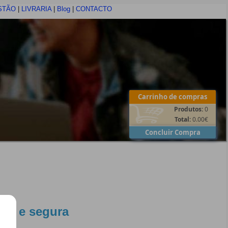
STÃO
|
LIVRARIA
|
Blog
|
CONTACTO
Carrinho de compras
Produtos:
0
Total:
0.00
€
Concluir Compra
ida e segura