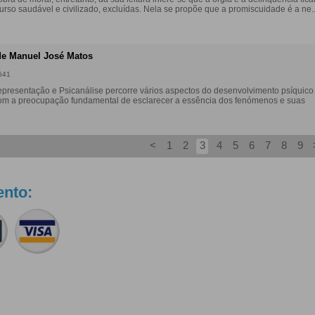
rso saudável e civilizado, excluídas. Nela se propõe que a promiscuidade é a ne..
de Manuel José Matos
s
641
presentação e Psicanálise percorre vários aspectos do desenvolvimento psíquico
com a preocupação fundamental de esclarecer a essência dos fenómenos e suas
<
1
2
3
4
5
6
7
8
9
nto: