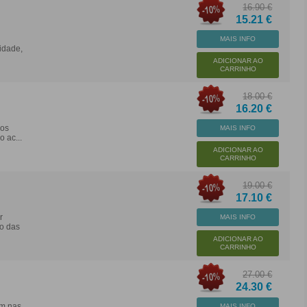
16.90 €
15.21 €
MAIS INFO
idade,
ADICIONAR AO
CARRINHO
18.00 €
16.20 €
 os
MAIS INFO
 ac...
ADICIONAR AO
CARRINHO
19.00 €
17.10 €
r
MAIS INFO
o das
ADICIONAR AO
CARRINHO
27.00 €
24.30 €
am nas
MAIS INFO