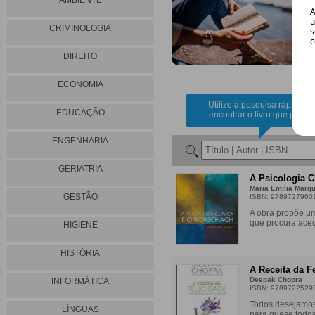
AMBIENTE
A
u
CRIMINOLOGIA
s
c
DIREITO
ECONOMIA
Utilize a pesquisa rápida pa
EDUCAÇÃO
encontrar o livro que procur
ENGENHARIA
GERIATRIA
A Psicologia C
Maria Emilia Marq
GESTÃO
ISBN: 9789727960
A obra propõe um
que procura aced
HIGIENE
HISTÓRIA
A Receita da F
Deepak Chopra
INFORMÁTICA
ISBN: 9789722529
Todos desejamos s
LÍNGUAS
para quase todos