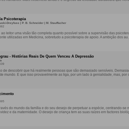
a Psicoterapia
uski-Dreyfuss | P. B. Schneider | M. Stauffacher
382
e ao leitor uma visão tão completa quanto possível sobre a supervisão das psicoter
nte utilizadas em Medicina, sobretudo a psicoterapia de apoio. A ambição dos au..
grau - Histórias Reais De Quem Venceu A Depressão
ia
639
ão de descobrir que há realmente pessoas que são demasiado sensíveis. Demasi
ste mundo. E que isso provavelmente as liga, por um lado à genialidade, mas, por o
scimento
495
avés do mundo da família e do seu desejo de perpetuar a espécie, centrando-se 
avidez e da maternidade. O desejo de criança tem as suas raízes em factores bioló