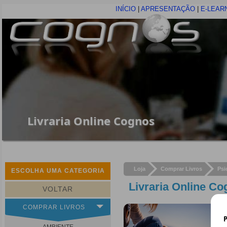
INÍCIO
|
APRESENTAÇÃO
|
E-LEAR
Livraria Online Cognos
Loja
Comprar Livros
Psi
ESCOLHA UMA CATEGORIA
Livraria Online C
VOLTAR
COMPRAR LIVROS
P