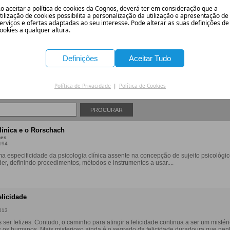
o aceitar a política de cookies da Cognos, deverá ter em consideração que a
tilização de cookies possibilita a personalização da utilização e apresentação de
Livros científicos, livros técnicos, livros que, depois de os ler, vão mud
erviços e ofertas adaptadas ao seu interesse. Pode alterar as suas definições de
ookies a qualquer altura.
Na livraria online Cognos tem à sua disposição milhares de títulos, divi
Comprar um livro online na Cognos é simples e rápido, basta pesquisar pe
pagamento e receber o livro comodamente em casa.
Definições
Aceitar Tudo
ra
a!
Política de Privacidade
|
Política de Cookies
PROCURAR
línica e o Rorschach
ues
194
a especificidade da psicologia clínica assente na concepção de sujeito psicológic
er, definindo procedimentos, métodos e instrumentos a usar....
elicidade
013
er felizes. Contudo, o caminho para atingir a felicidade continua a ser um mistér
 os humanos. Mais misterioso ainda é o segredo da felicidade duradoura que ne