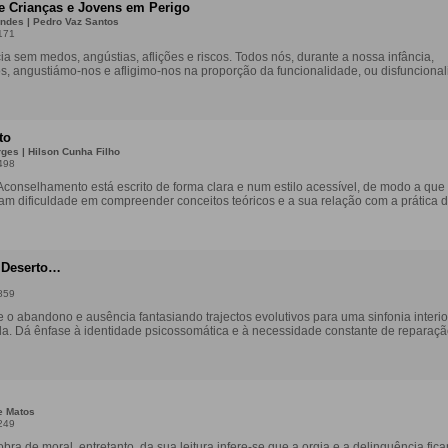
e Crianças e Jovens em Perigo
ndes | Pedro Vaz Santos
171
ia sem medos, angústias, aflições e riscos. Todos nós, durante a nossa infância,
 angustiámo-nos e afligimo-nos na proporção da funcionalidade, ou disfuncional
to
rges | Hilson Cunha Filho
498
conselhamento está escrito de forma clara e num estilo acessível, de modo a que
ham dificuldade em compreender conceitos teóricos e a sua relação com a prática do
 Deserto…
859
e o abandono e ausência fantasiando trajectos evolutivos para uma sinfonia interio
. Dá ênfase à identidade psicossomática e à necessidade constante de reparaçã
e Matos
249
ra de moral, entretanto, da sua leitura infere-se que a orgia e a delinquência fic