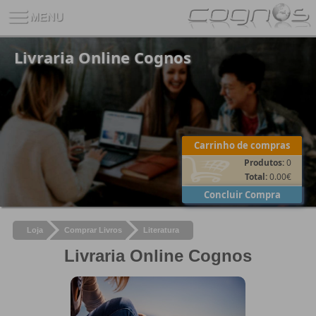
Livraria Online Cognos
Carrinho de compras
Produtos:
0
Total:
0.00
€
Concluir Compra
Loja
Comprar Livros
Literatura
Livraria Online Cognos