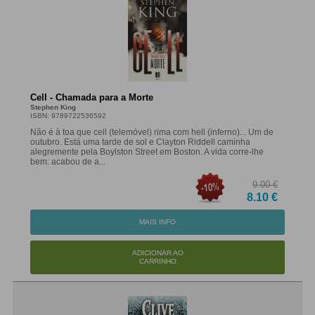
Cell - Chamada para a Morte
Stephen King
ISBN: 9789722536592
Não é à toa que cell (telemóvel) rima com hell (inferno)... Um de
outubro. Está uma tarde de sol e Clayton Riddell caminha
alegremente pela Boylston Street em Boston. A vida corre-lhe
bem: acabou de a...
9.00 €
8.10 €
MAIS INFO
ADICIONAR AO
CARRINHO