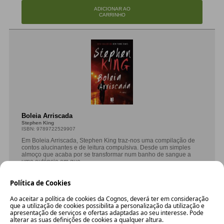
ADICIONAR AO
CARRINHO
Boleia Arriscada
Stephen King
ISBN: 9789722529907
Em Boleia Arriscada, Stephen King traz-nos uma compilação de
contos alucinantes e de leitura compulsiva. Desde um simples
almoço que acaba por se transformar num banho de sangue a
uma autópsia em que ...
10.00 €
Política de Cookies
9.00 €
Ao aceitar a política de cookies da Cognos, deverá ter em consideração
que a utilização de cookies possibilita a personalização da utilização e
MAIS INFO
apresentação de serviços e ofertas adaptadas ao seu interesse. Pode
alterar as suas definições de cookies a qualquer altura.