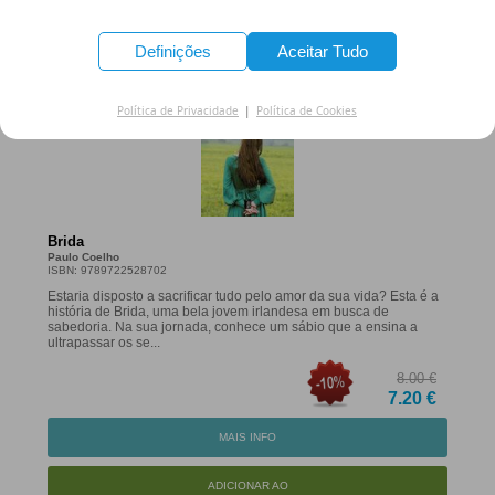
ADICIONAR AO
CARRINHO
Definições
Aceitar Tudo
Política de Privacidade
|
Política de Cookies
Brida
Paulo Coelho
ISBN: 9789722528702
Estaria disposto a sacrificar tudo pelo amor da sua vida? Esta é a
história de Brida, uma bela jovem irlandesa em busca de
sabedoria. Na sua jornada, conhece um sábio que a ensina a
ultrapassar os se...
8.00 €
7.20 €
MAIS INFO
ADICIONAR AO