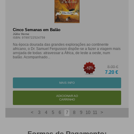
Cinco Semanas em Balão
Júlio Verne
ISBN: 9789722524759
Na época dourada das grandes explorações ao continente
africano, o Dr. Samuel Fergusson dispõe-se a fazer a viagem mais
arrojada de todas: atravessar a África, de leste a oeste, num
balão. Acompanhado...
8.00 €
7.20 €
MAIS INFO
ADICIONAR AO
CARRINHO
<
3
4
5
6
7
8
9
10
11
>
Formas de Pagamento: